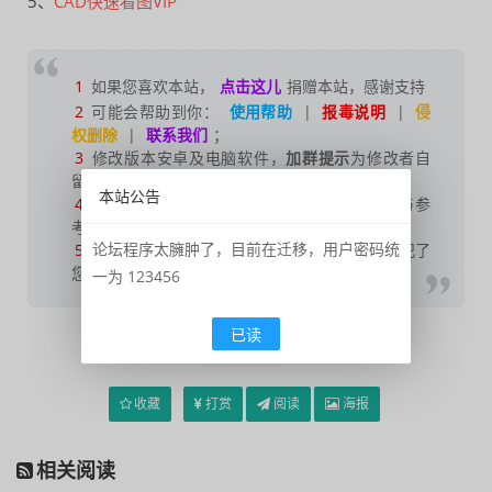
5、
CAD快速看图VIP
1
如果您喜欢本站，
点击这儿
捐赠本站，感谢支持
2
可能会帮助到你：
使用帮助
|
报毒说明
|
侵
权删除
|
联系我们
；
3
修改版本安卓及电脑软件，
加群提示
为修改者自
留，
非本站信息
，注意鉴别；
本站公告
4
本网站部分资源来源于网络，仅供大家学习与参
考，请于下载后24小时内删除；
论坛程序太臃肿了，目前在迁移，用户密码统
5
若作商业用途，请联系原作者授权，若本站侵犯了
您的权益请联系站长进行删除处理；
一为 123456
已读
CAD全家桶
收藏
打赏
阅读
海报
相关阅读