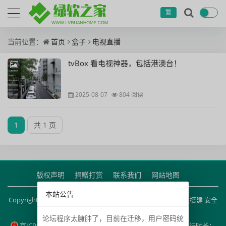
繁
当前位置：
首页
盒子
电视直播
tvBox 看电视神器，包括港澳台！
2025-08-07
804 阅读
1
共 1 页
版权声明
捐赠打赏
联系我们
网站地图
本站公告
Copyright
2020-2025
绿软之家
版权所有. 基于
Z-BlogPHP
搭建 安全
运行
2190
天
论坛程序太臃肿了，目前在迁移，用户密码统
京ICP备11000001号
京公网安备11000000000001号
运行时长：