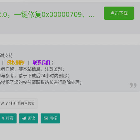
0x0000011b 、0x00000040、0x00000bc4等错误下载
点击下载
谢支持
|
侵权删除
|
联系我们
；
改者自留，
非本站信息
，注意鉴别；
与参考，请于下载后24小时内删除；
站侵犯了您的权益请联系站长进行删除处理；
Win11打印机共享修复
打赏
阅读
海报