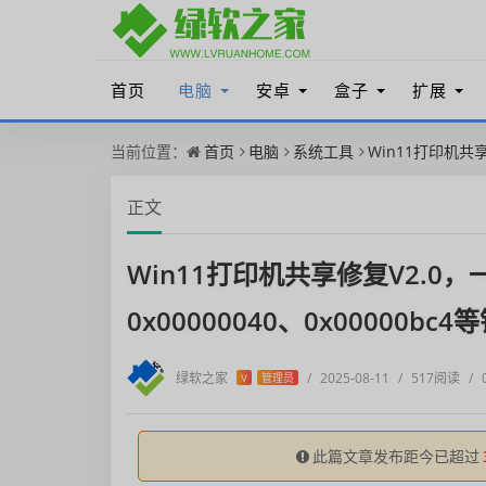
首页
电脑
安卓
盒子
扩展
当前位置：
首页
电脑
系统工具
Win11打印机共享修
正文
Win11打印机共享修复V2.0，一键
0x00000040、0x00000bc4
绿软之家
/
2025-08-11
/
517阅读
/
V
管理员
此篇文章发布距今已超过