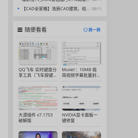
【CAD全家桶】浩辰CAD建筑、给排水、暖通、电气、电力软件 安装包中文版，亲测可用！
08/11
随便看看
换一换
QQ飞车 实时键盘分
Muxer：10MB 极
享工具（飞车按键显
简视频字幕批量封装
示）直播专用版
工具 (单文件/绿色
版)
大漠插件 v7.1753
NVIDIA显卡面板一
破解版
键修复