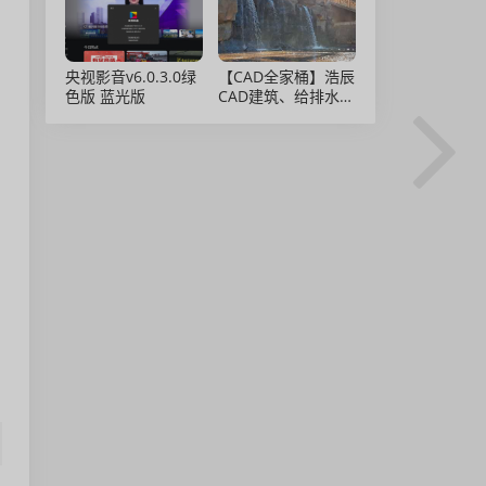
央视影音v6.0.3.0绿
【CAD全家桶】浩辰
色版 蓝光版
CAD建筑、给排水、
暖通、电气、电力软
件 安装包中文版，
亲测可用！