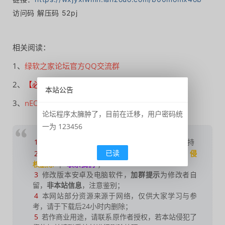
访问码 解压码 52pj
相关阅读：
1、
绿软之家论坛官方QQ交流群
2、
【必看】2023年论坛版规及总版规则
本站公告
3、
nEOiMAGING光影魔术手v4.6.4.920绿色版
论坛程序太臃肿了，目前在迁移，用户密码统
一为 123456
1
如果您喜欢本站，
点击这儿
捐赠本站，感谢支持
已读
2
可能会帮助到你：
使用帮助
|
报毒说明
|
侵
权删除
|
联系我们
；
3
修改版本安卓及电脑软件，
加群提示
为修改者自
留，
非本站信息
，注意鉴别；
4
本网站部分资源来源于网络，仅供大家学习与参
考，请于下载后24小时内删除；
5
若作商业用途，请联系原作者授权，若本站侵犯了