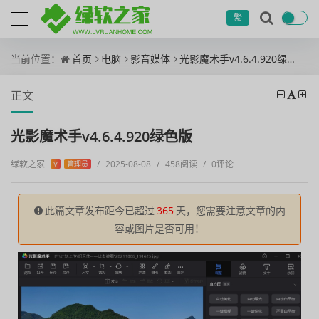
繁
当前位置：
首页
电脑
影音媒体
光影魔术手v4.6.4.920绿色版
正文
光影魔术手v4.6.4.920绿色版
绿软之家
/
2025-08-08
/
458阅读
/
0评论
V
管理员
此篇文章发布距今已超过
365
天，您需要注意文章的内
容或图片是否可用！