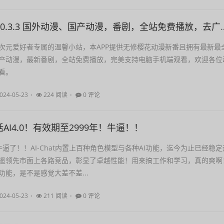
打驴动漫 v1.0.3.3 国外动漫、国
次元爱好者专属的温馨小站，本APP提供无修樱花动漫新番且拥有最新最
产动漫，最新番剧，全站免费播放，完美支持电脑手机端观看，欢迎各位
看。
024-05-23
224 阅读
0 评论
AI4.0！有效期至2999年！牛逼！！
0，太牛逼了！！AI-Chat内置上百种角色模型与各种AI功能，迄今为止已经稳定
遥领先市面上各路竞品，彰显了卓越性能！用来搞工作和学习，真的爽啊
功能，是不是感觉大差不差...
024-05-23
211 阅读
0 评论