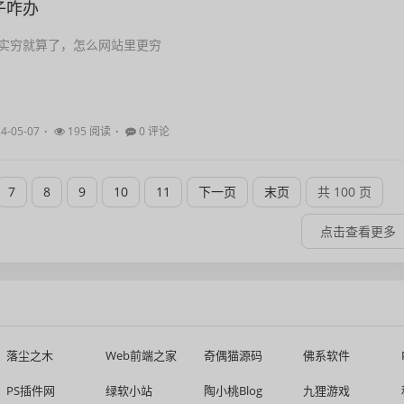
子咋办
实穷就算了，怎么网站里更穷
4-05-07
195 阅读
0 评论
7
8
9
10
11
下一页
末页
共 100 页
点击查看更多
落尘之木
Web前端之家
奇偶猫源码
佛系软件
PS插件网
绿软小站
陶小桃Blog
九狸游戏