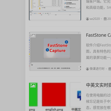
端客户端。它允许
和高级功能，Smar
wt2020
20
FastSton
软件介绍Fast
图，具有特色的
属的录屏功能一
微课进行时
中英文实时
在使用电脑的过
候忘记是处于中
态，感觉放在哪