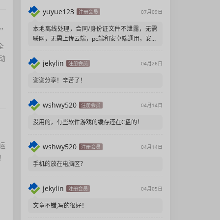
yuyue123
注册会员
07月09日
产动漫，番剧，全站免费播放，去广告纯净版
本地离线处理，合同/身份证文件不泄露，无需
联网，无需上传云端，pc端和安卓端通用，安装
全
包小，无广告弹窗，注重隐私
动
jekylin
注册会员
04月26日
谢谢分享！辛苦了！
wshwy520
注册会员
04月14日
没用的，有些软件游戏的缓存还在C盘的！
运
wshwy520
注册会员
04月14日
！
手机的放在电脑区？
jekylin
注册会员
04月05日
文章不错,写的很好！