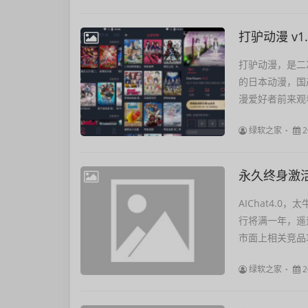
打驴动漫，是二
的日本动漫，国
漫爱好者前来观
绿软之家
2
永久终身激活
AIChat4.
行将满一年，遥
市面上相关竞品
绿软之家
2