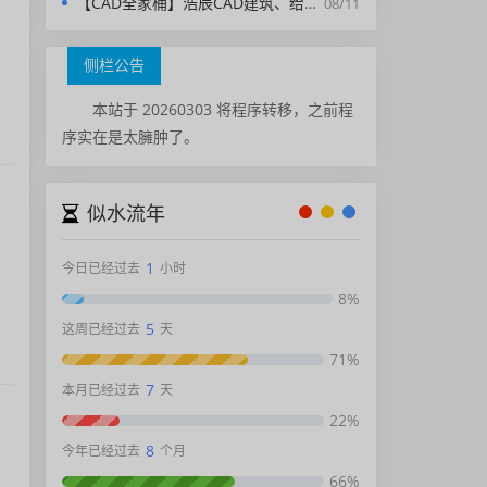
【CAD全家桶】浩辰CAD建筑、给排水、暖通、电气、电力软件 安装包中文版，亲测可用！
08/11
侧栏公告
本站于 20260303 将程序转移，之前程
序实在是太臃肿了。
似水流年
1
今日已经过去
小时
8%
5
这周已经过去
天
71%
7
本月已经过去
天
22%
8
今年已经过去
个月
66%