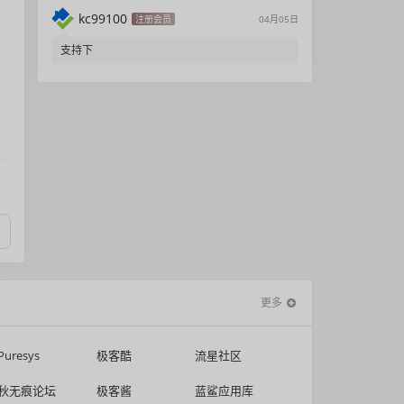
kc99100
注册会员
04月05日
支持下
更多
Puresys
极客酷
流星社区
秋无痕论坛
极客酱
蓝鲨应用库