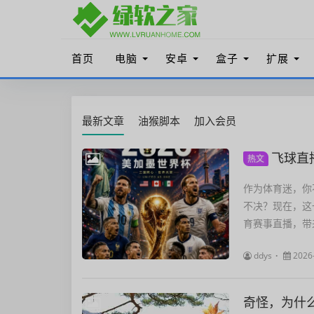
首页
电脑
安卓
盒子
扩展
最新文章
油猴脚本
加入会员
飞球直
热文
作为体育迷，你
不决？现在，这
育赛事直播，带来
ddys
2026
奇怪，为什