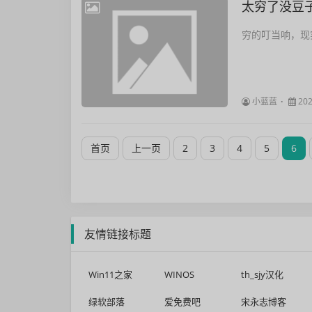
太穷了没豆
穷的叮当响，现
小蓝蓝
202
首页
上一页
2
3
4
5
6
友情链接标题
Win11之家
WINOS
th_sjy汉化
绿软部落
爱免费吧
宋永志博客