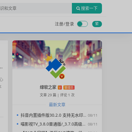
搜索一下
注册/
登录
繁
心
体
绿软之家
V
管理员
文章 29 篇
|
评论 1 次
最新文章
抖音内置插件版30.2.0 支持无水印下载视频，去广告，精简界面
08/11
喵影视TV_3.8.0普通版/_3.7.0高级版/4.X低版本完美适配/内置源/4K超清
08/11