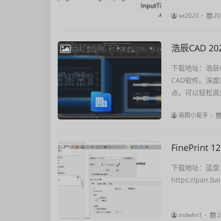
wt2020
20
浩辰CAD 
下载地址：浩辰C
CAD软件。深
点，可以轻松高
画图小能手
FinePrint 1
下载地址：蓝盘：htt
https://pan.
mdwhn1
2