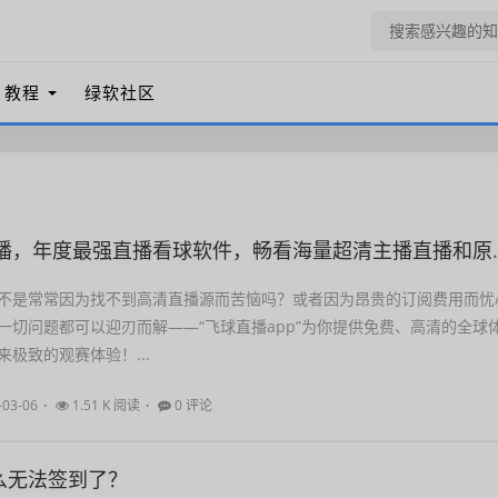
教程
绿软社区
播，年度最强直播看球软件，畅看海量超清主播直播和原声赛事
不是常常因为找不到高清直播源而苦恼吗？或者因为昂贵的订阅费用而忧
一切问题都可以迎刃而解——“飞球直播app”为你提供免费、高清的全球
极致的观赛体验！...
-03-06
1.51 K 阅读
0 评论
么无法签到了？