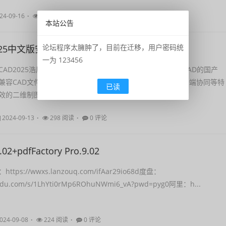
24-09-16
241 阅读
0 评论
本站公告
论坛程序太臃肿了，目前在迁移，用户密码统
2025中文版安装包免费下载
一为 123456
AD2025浩辰CAD 2025平台软件是一款可以完美平替AutoCAD的国产
度兼容CAD文件格式，具有易学易用、功能全面、极速稳定、云端协同等特
已读
效的二维制图和三维建模设计...
2024-09-13
298 阅读
0 评论
2.02+pdfFactory Pro.9.02
ps://wwxs.lanzouq.com/ifAar29io68d度盘：
baidu.com/s/1LhYti0rMp6ROhuNWmi6_vA?pwd=pyg0阿里：h...
024-09-08
224 阅读
0 评论