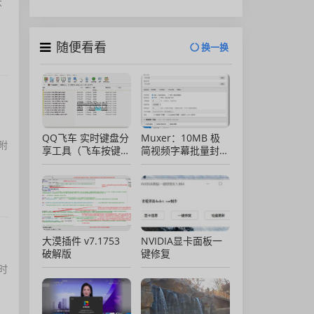
本
随便看看
换一换
QQ飞车 实时键盘分
Muxer：10MB 极
附
享工具（飞车按键显
简视频字幕批量封装
示）直播专用版
工具 (单文件/绿色
版)
大漠插件 v7.1753
NVIDIA显卡面板一
破解版
键修复
时