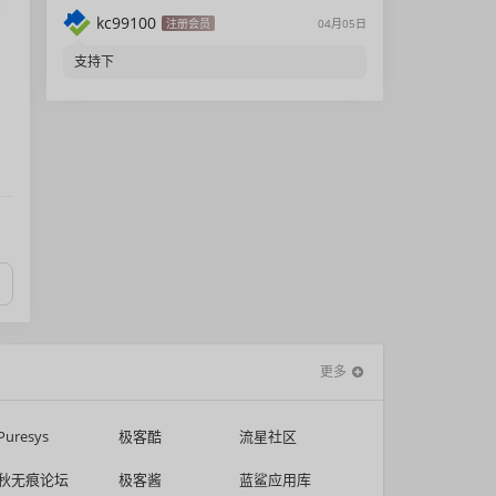
kc99100
注册会员
04月05日
支持下
更多
Puresys
极客酷
流星社区
秋无痕论坛
极客酱
蓝鲨应用库