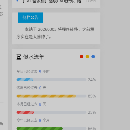
【CAD全家桶】浩辰CAD建筑、给排水、暖通、电气、电力软件 安装包中文版，亲测可用！
08/11
证
载
侧栏公告
本站于 20260303 将程序转移，之前程
序实在是太臃肿了。
似水流年
5
今日已经过去
小时
24%
6
这周已经过去
天
85%
8
本月已经过去
天
25%
8
今年已经过去
个月
色
66%