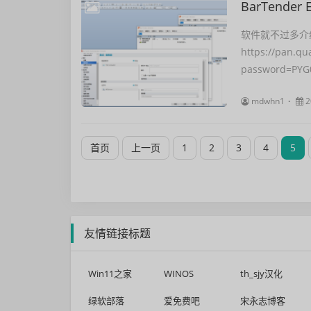
BarTender 
软件就不过多介
https://pan.qu
password=PYG0
mdwhn1
2
首页
上一页
1
2
3
4
5
友情链接标题
Win11之家
WINOS
th_sjy汉化
绿软部落
爱免费吧
宋永志博客