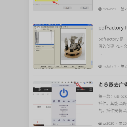
mdwhn1
2
pdfFactory 
pdfFactory 
供的创建 PDF
...
mdwhn1
2
浏览器去广告-
第一款：uBloc
插件。其能以高
的。插件安装以后
wt2020
20