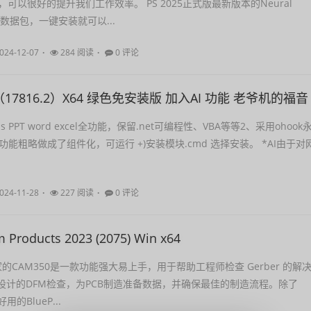
可以很好的提升我们工作效率。 PS 2025正式版最新版本的Neural
经滤镜数据包，一键安装就可以...
024-12-07
284 阅读
0 评论
24（17816.2）X64 绿色免安装版 加入AI 功能 老爷机的福音
s PPT word excel全功能，保留.net可编程性、VBA等等2、采用ohook
部分功能粗略做成了组件化，可运行 +)安装模块.cmd 选择安装。 *AI由于对
024-11-28
227 阅读
0 评论
 Products 2023 (2075) Win x64
m 家的CAM350是一款功能强大易上手，用于帮助工程师检查 Gerber 的解
B设计的DFM检查，为PCB制造准备数据，并确保最佳的制造流程。除了
用的BlueP...