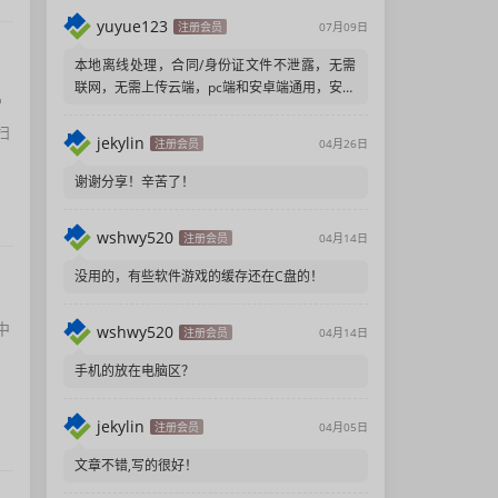
yuyue123
注册会员
07月09日
本地离线处理，合同/身份证文件不泄露，无需
联网，无需上传云端，pc端和安卓端通用，安装
常
包小，无广告弹窗，注重隐私
扫
jekylin
注册会员
04月26日
谢谢分享！辛苦了！
wshwy520
注册会员
04月14日
没用的，有些软件游戏的缓存还在C盘的！
中
wshwy520
注册会员
04月14日
手机的放在电脑区？
jekylin
注册会员
04月05日
文章不错,写的很好！