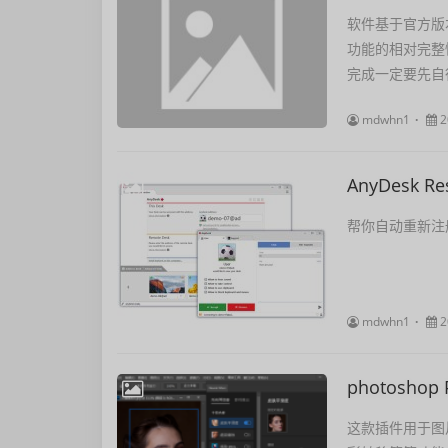
软件基于官方版
功能的相对完整
完成一定要先自行
mdwhn1
2
AnyDesk Re
帮你自动重新注
mdwhn1
2
photosho
这款插件用于图