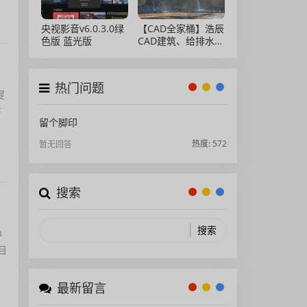
央视影音v6.0.3.0绿
【CAD全家桶】浩辰
色版 蓝光版
CAD建筑、给排水、
暖通、电气、电力软
件 安装包中文版，
亲测可用！
热门问题
提
F
留个脚印
热度: 572
暂无回答
搜索
n
目
最新留言