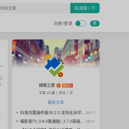
搜索一下
注册/
登录
繁
心
体
绿软之家
V
管理员
文章 29 篇
|
评论 1 次
最新文章
抖音内置插件版30.2.0 支持无水印下载视频，去广告，精简界面
08/11
喵影视TV_3.8.0普通版/_3.7.0高级版/4.X低版本完美适配/内置源/4K超清
08/11