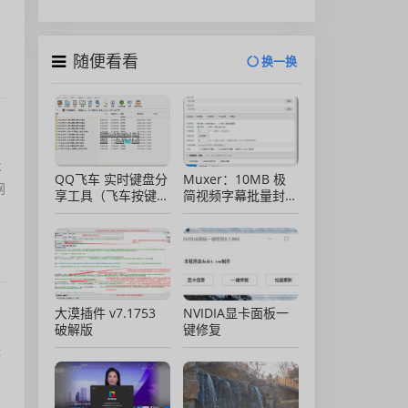
随便看看
换一换
永
QQ飞车 实时键盘分
Muxer：10MB 极
网
享工具（飞车按键显
简视频字幕批量封装
示）直播专用版
工具 (单文件/绿色
版)
大漠插件 v7.1753
NVIDIA显卡面板一
破解版
键修复
决