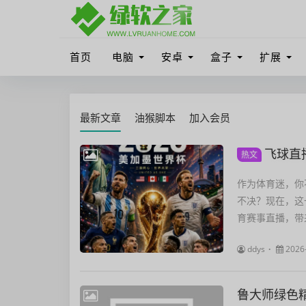
首页
电脑
安卓
盒子
扩展
最新文章
油猴脚本
加入会员
飞球直
热文
作为体育迷，你
不决？现在，这
育赛事直播，带来
ddys
2026
鲁大师绿色精简版