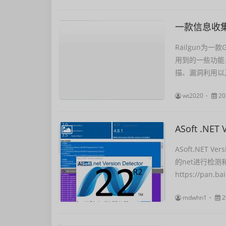
一款信息收
Railgun为
用到的一些功能
描、漏洞利用以及
wt2020
20
ASoft .NET
ASoft.NET
的net进行检
https://pan.bai
mdwhn1
2