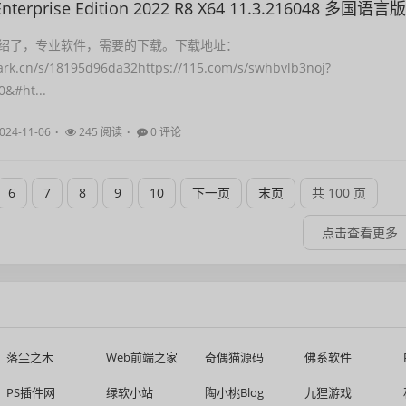
Enterprise Edition 2022 R8 X64 11.3.216048 多国语言版
绍了，专业软件，需要的下载。下载地址：
ark.cn/s/18195d96da32https://115.com/s/swhbvlb3noj?
&#ht...
024-11-06
245 阅读
0 评论
6
7
8
9
10
下一页
末页
共 100 页
点击查看更多
落尘之木
Web前端之家
奇偶猫源码
佛系软件
PS插件网
绿软小站
陶小桃Blog
九狸游戏