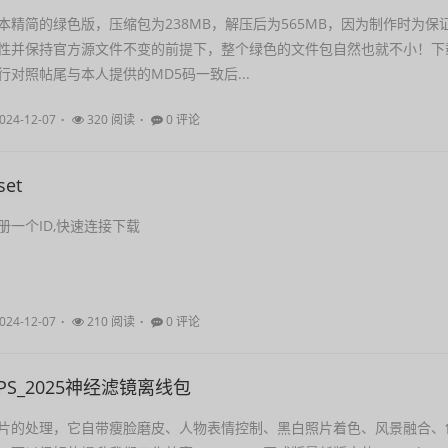
本精简的绿色版，压缩包为238MB，解压后为565MB，因为制作时为保
性并保持官方源文件不变的前提下，整个绿色的文件包自然也就不小！下
对照帖尾与本人提供的MD5码一致后...
024-12-07
320 阅读
0 评论
set
册一个ID,快速连接下载
024-12-07
210 阅读
0 评论
p PS_2025神经滤镜离线包
片的处理，它自带瘦脸磨皮、人物表情控制、黑白照片着色、风景融合、