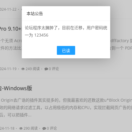
024-11-22
208 阅读
0 评论
本站公告
论坛程序太臃肿了，目前在迁移，用户密码统
Pro 9.10+FinePrint 12.10
一为 123456
是一个无须 Acrobat 创建 Adobe PDF 文件的打印机驱动程序。pdfFactory 
 文件的方法比其他方法更方便和高效。 功能包括: 多个文档整合到一个 PD
已读
024-11-19
249 阅读
0 评论
Windows版
k Origin去广诰的插件其实挺多的，但我最喜欢的还数这款u*Block Origi
效的网络请求过滤工具，以占用极低的内存和CPU，实现拦截网页广告的
，可以把插件...
24-11-18
290 阅读
0 评论