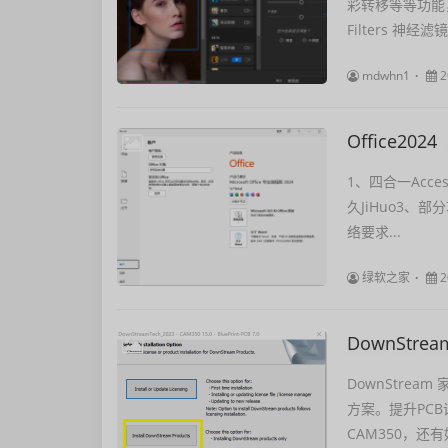
彩转移等等功能，
Filters 神
mdwhn1
2
Office20
1、四合一Acces
久JiHuo3、
络要求...
绿软之家
2
DownStream
DownStrea
方案。提升PC
CAM350，还有好