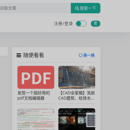
搜索一下
注册/
登录
繁
随便看看
换一换
发现一个超好用的
【CAD全家桶】浩辰
pdf文档编辑器
CAD建筑、给排水、
暖通、电气、电力软
件 安装包中文版，
亲测可用！