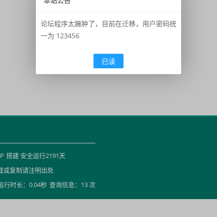
本站公告
论坛程序太臃肿了，目前在迁移，用户密码统
一为 123456
已读
HP
搭建 安全运行
2191
天
载或复制请注明出处
运行时长：0.04秒
查询信息：13 次