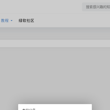
教程
绿软社区