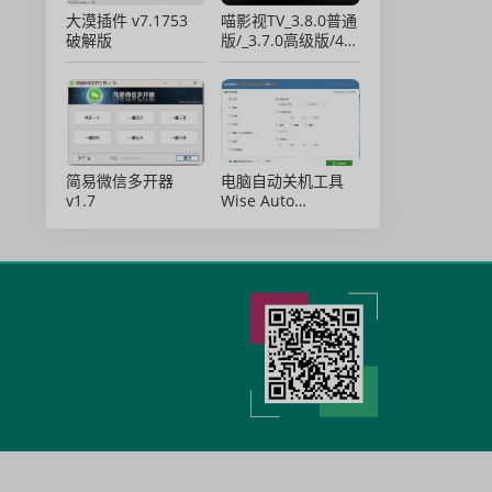
大漠插件 v7.1753
喵影视TV_3.8.0普通
破解版
版/_3.7.0高级版/4.X
低版本完美适配/内
置源/4K超清
简易微信多开器
电脑自动关机工具
v1.7
Wise Auto
Shutdown 2.0.8 绿
色免安装版