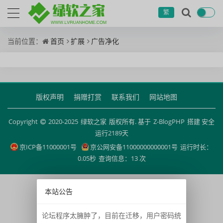
繁
当前位置：
首页
扩展
广告净化
版权声明
捐赠打赏
联系我们
网站地图
Copyright
2020-2025
绿软之家
版权所有. 基于
Z-BlogPHP
搭建 安全
运行
2189
天
京ICP备11000001号
京公网安备11000000000001号
运行时长：
0.05秒
查询信息：13 次
本站公告
论坛程序太臃肿了，目前在迁移，用户密码统